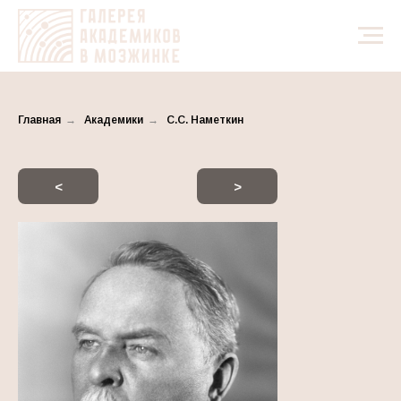
Главная
→
Академики
→
С.С. Наметкин
<
>