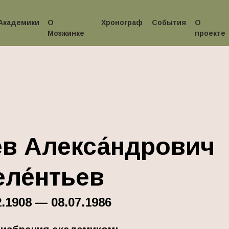
Академики
О
Хронограф
События
О
Мозжинке
проекте
в Алекса́ндрович
ле́нтьев
2.1908 — 08.07.1986