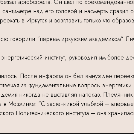
бежал артобстрела. Он шел по «рекомендованной»
 сантиметре над его головой и насмерть сразил
реехать в Иркутск и возглавить только что обра
часто говорили “первым иркутским академиком”. Л
нергетический институт, руководил им более десят
шилось. После инфаркта он был вынужден перееха
 отвечая за фундаментальные вопросы энергетики.
демик никогда не выставлял напоказ. Племянник
а в Мозжинке: “С застенчивой улыбкой – впервые!
ого Политехнического института – она хранилась