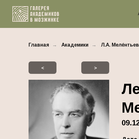
Главная
→
Академики
→
Л.А. Меле́нтьев
<
>
Ле
Ме
09.1