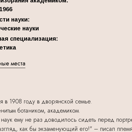
 избрания академиком:
.1966
сти науки:
ческие науки
ная специализация:
етика
ные места
я в 1908 году в дворянской семье.
енитым ботаником, академиком.
наук ему не раз доводилось сидеть перед порт
взгляд, как бы экзаменующий его!" – писал плем