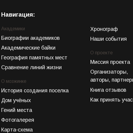
Навигация:
Академики
Хронограф
Биографии академиков
Наши события
Академические байки
О проекте
География памятных мест
Миссия проекта
Сравнение линий жизни
Организаторы,
авторы, партне
О мозжинке
Книга отзывов
История создания поселка
Как принять уча
Дом учёных
Гений места
Фотогалерея
Карта-схема