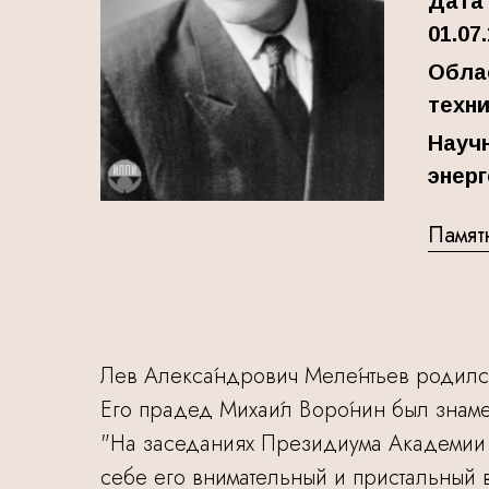
Дата
01.07
Обла
техни
Науч
энерг
Памят
Лев Алекса́ндрович Меле́нтьев родилс
Его прадед Михаи́л Воро́нин был знам
"На заседаниях Президиума Академии 
себе его внимательный и пристальный 