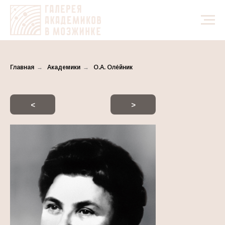
Главная
→
Академики
→
О.А. Оле́йник
<
>