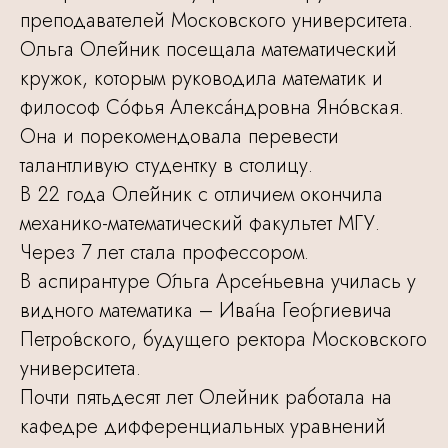
преподавателей Московского университета.
Ольга Оле́йник посещала математический
кружок, которым руководила математик и
философ Сóфья Алексáндровна Янóвская.
Она и порекомендовала перевести
талантливую студентку в столицу.
В 22 года Оле́йник с отличием окончила
механико-математический факультет МГУ.
Через 7 лет стала профессором.
В аспирантуре О́льга Арсе́ньевна училась у
видного математика – Ива́на Гео́ргиевича
Петро́вского, будущего ректора Московского
университета.
Почти пятьдесят лет Олейник работала на
кафедре дифференциальных уравнений