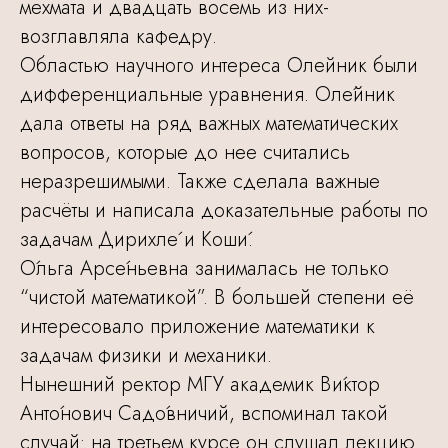
мехмата и двадцать восемь из них-
возглавляла кафедру.
Областью научного интереса Олейник были
дифференциальные уравнения. Оле́йник
дала ответы на ряд важных математических
вопросов, которые до нее считались
неразрешимыми. Также сделала важные
расчёты и написала доказательные работы по
задачам Дирихле́ и Коши́.
О́льга Арсе́ньевна занималась не только
“чистой математикой”. В большей степени её
интересовало приложение математики к
задачам физики и механики.
Нынешний ректор МГУ академик Ви́ктор
Анто́нович Садо́вничий, вспоминал такой
случай: на третьем курсе он слушал лекцию